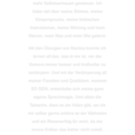
mehr Selbstvertrauen gewinnen. Ich
habe viel über meine Stimme, meine
Körpersprache, meine limbischen
Instruktionen, meine Wirkung und mein
Warum, mein Was und mein Wie gelernt.
Mit den Übungen von Martina konnte ich
lernen all das, was in mir ist, vor der
Kamera immer besser und kraftvoller zu
verkörpern. Und mit der Verkörperung all
meiner Facetten und Qualitäten, meinem
SO SEIN, entwickelte sich meine ganz
eigene Sprechmagie. Und allein die
Tatsache, dass es ein Video gibt, wo ich
mir selber gerne zuhöre ist der Wahnsinn
und ein Riesenerfolg für mich, da der
innere Kritiker das bisher nicht zuließ.